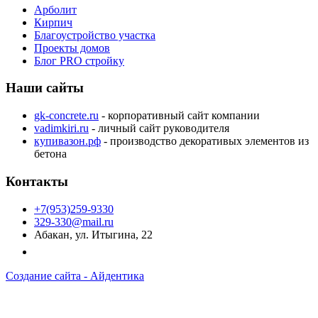
Арболит
Кирпич
Благоустройство участка
Проекты домов
Блог PRO стройку
Наши сайты
gk-concrete.ru
- корпоративный сайт компании
vadimkiri.ru
- личный сайт руководителя
купивазон.рф
- производство декоративых элементов из
бетона
Контакты
+7(953)259-9330
329-330@mail.ru
Абакан, ул. Итыгина, 22
Создание сайта -
А
йдентика