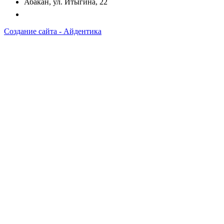
Абакан, ул. Итыгина, 22
Создание сайта -
А
йдентика